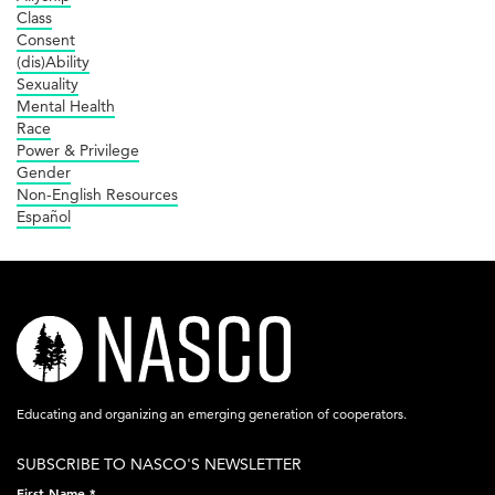
Class
Consent
(dis)Ability
Sexuality
Mental Health
Race
Power & Privilege
Gender
Non-English Resources
Español
nasco-
logo-
acronym-
Educating and organizing an emerging generation of cooperators.
white-
SUBSCRIBE TO NASCO'S NEWSLETTER
on-
First Name
*