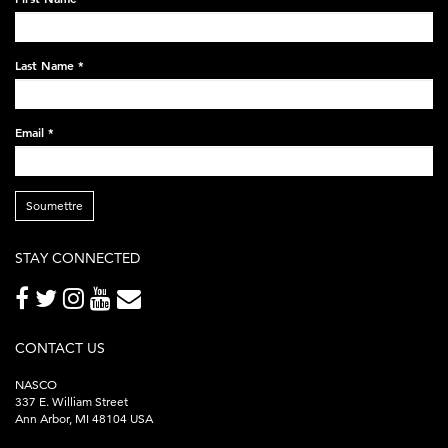
black-
248x60.png
Last Name
*
Email
*
Soumettre
STAY CONNECTED
CONTACT US
NASCO
337 E. William Street
Ann Arbor, MI 48104 USA