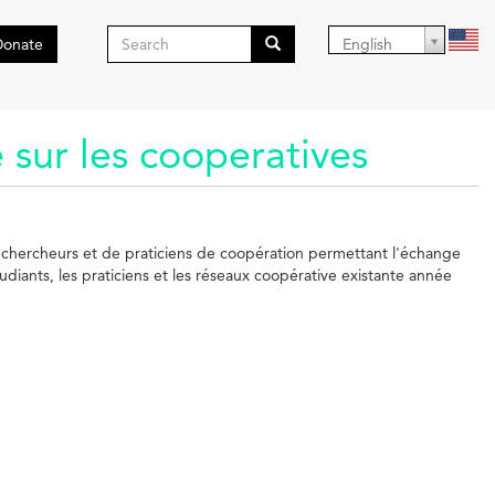
Search
Donate
English
form
Search
 sur les cooperatives
e chercheurs et de praticiens de coopération permettant l'échange
udiants, les praticiens et les réseaux coopérative existante année