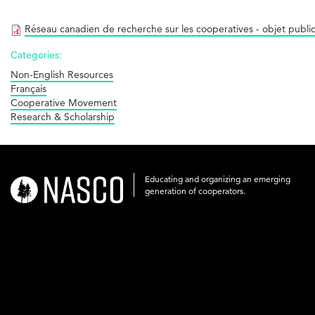
Réseau canadien de recherche sur les cooperatives - objet public
Categories:
Non-English Resources
Français
Cooperative Movement
Research & Scholarship
Educating and organizing an emerging
nasco-
generation of cooperators.
logo-
acronym-
white-
on-
black-